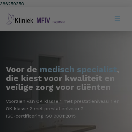
386259350
Voor de
medisch specialist
,
die kiest voor kwaliteit en
veilige zorg voor cliënten
Voorzien van OK klasse 1 met prestatieniveau 1 en
OK klasse 2 met prestatieniveau 2
ISO-certificering ISO 9001:2015