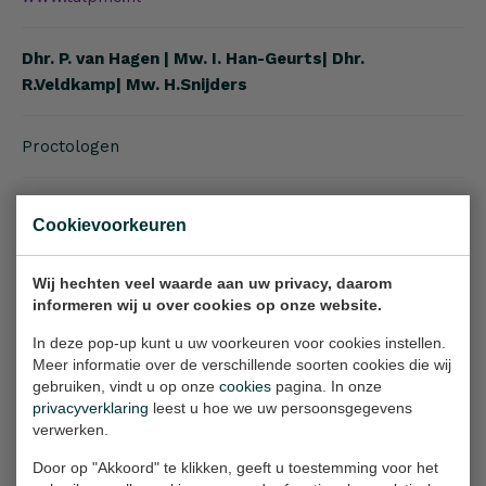
Dhr. P. van Hagen | Mw. I. Han-Geurts| Dhr.
R.Veldkamp| Mw. H.Snijders
Proctologen
via Proctoskliniek
Cookievoorkeuren
www.proctoskliniek.nl
Wij hechten veel waarde aan uw privacy, daarom
informeren wij u over cookies op onze website.
Dhr. H.P.J.D. Stevens
In deze pop-up kunt u uw voorkeuren voor cookies instellen.
Meer informatie over de verschillende soorten cookies die wij
gebruiken, vindt u op onze
cookies
pagina. In onze
Plastisch Chirurg
privacyverklaring
leest u hoe we uw persoonsgegevens
verwerken.
via PRPS kliniek
Door op "Akkoord" te klikken, geeft u toestemming voor het