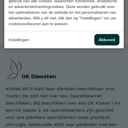
gebruik van alle cookies, waaronder functionele, analytische
en advertentie/trackingcookies. Deze worden gebruikt voor
www.drstevens.nl
het optimaliseren van de website en het personaliseren van
advertenties. Wilt u dit niet, klik dan op "Instellingen" om uw
cookievoorkeuren aan te passen.
Instellingen
Akkoord
OK Diensten
Kliniek MFIV stelt haar diensten beschikbaar voor
medici die zelf niet over een Operatiekamer
beschikken. Wij beschikken over een OK Klasse 1 en
een OK klasse 2. De operatiekamers zijn geschikt
voor alle planbare specialismen zoals plastisch
chirurgie, heelkunde, KNO voor patiënten met een