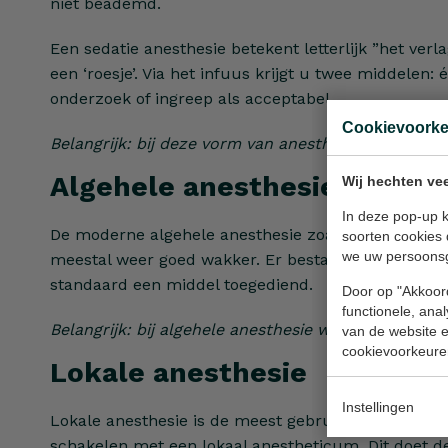
niet beademd.
Een sedatie anesthesie betekent letterlijk ”het ver
een ‘roesje’. Via het infuus krijgt u twee middelen
onderzoek of ingreep als acceptabel.
Cookievoork
Belangrijk: bij deze vorm van anesthesie moet u vo
Algehele anesthesie
Wij hechten vee
In deze pop-up k
De moderne algehele anesthesie zoals toegepast in 
soorten cookies 
we uw persoons
meestal weer goed wakker. Er bestaat een geringe ka
standaard een middel toegediend.
Door op "Akkoord
functionele, ana
Belangrijk: bij algehele anesthesie wordt u beadem
van de website en
cookievoorkeure
Lokale anesthesie
Instellingen
Lokale anesthesie is de meest gebruikte vorm van v
schakelen met een lokaal anestheticum. Dit doet d