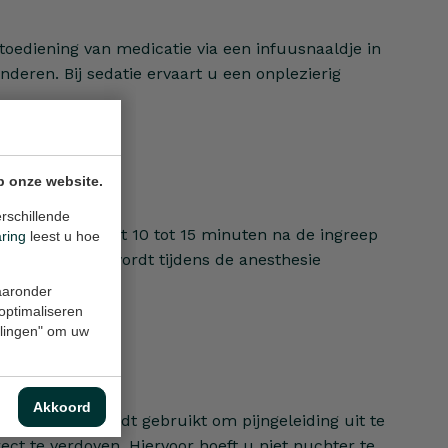
 toediening van medicatie via een infuusnaaldje in
nderen. Bij sedatie ervaart u een onplezierig
p onze website.
rschillende
plicaties. U bent 10 tot 15 minuten na de ingreep
aring
leest u hoe
 misselijkheid wordt tijdens de anesthesie
waaronder
 optimaliseren
ellingen" om uw
Akkoord
ng genoemd, wordt gebruikt om pijngeleiding uit te
t te verdoven. Hiervoor hoeft u niet nuchter te