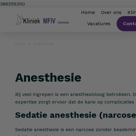
386259350
Home
Over ons
Kli
Cont
Vacatures
Home
Anesthesie
Anesthesie
Bij veel ingrepen is een anesthesioloog betrokken. 
expertise zorgt ervoor dat de kans op complicaties z
Sedatie anesthesie (narcos
Sedatie anesthesie is een narcose zonder beademing