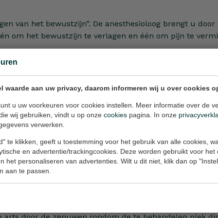
lagen van het bewustzijn”. De anesthesioloog brengt u door
: één om het bewustzijn te verlagen en één om pijn te vermi
euren
or de operatie nuchter zijn.
l waarde aan uw privacy, daarom informeren wij u over cookies o
unt u uw voorkeuren voor cookies instellen. Meer informatie over de ve
onze kliniek kent weinig bijwerkingen en vrijwel geen com
die wij gebruiken, vindt u op onze
cookies
pagina. In onze
privacyverkl
gegevens verwerken.
ns op lichte hoofdpijn, misselijkheid of braken. Tegen de
" te klikken, geeft u toestemming voor het gebruik van alle cookies, 
lytische en advertentie/trackingcookies. Deze worden gebruikt voor het
d en moet u voor de operatie nuchter zijn.
 het personaliseren van advertenties. Wilt u dit niet, klik dan op "Inst
n aan te passen.
erdoving. Lokale anesthesie, ook wel plaatselijke verdovi
e arts door de zenuwen rondom de te behandelen plek direc