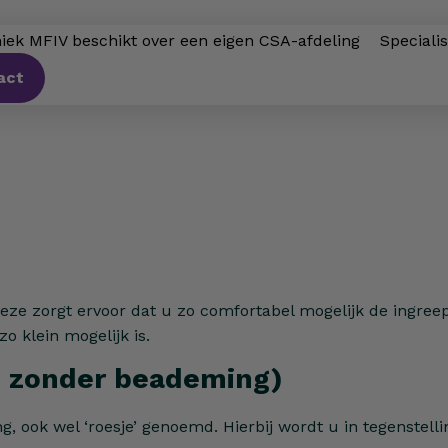
niek MFIV beschikt over een eigen CSA-afdeling
Speciali
act
Deze zorgt ervoor dat u zo comfortabel mogelijk de ingree
o klein mogelijk is.
e zonder beademing)
, ook wel ‘roesje’ genoemd. Hierbij wordt u in tegenstelli