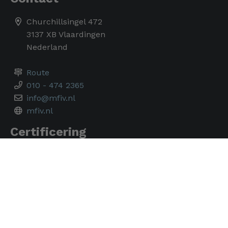
Churchillsingel 472
3137 XB Vlaardingen
Nederland
Route
010 - 474 2365
info@mfiv.nl
mfiv.nl
Certificering
Je huidige cookie-instellingen blokkeren dit