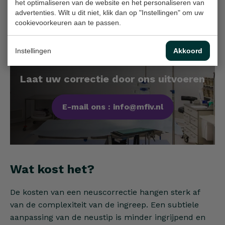
blauwheid verdwijnen binnen enkele dagen, terwijl
het optimaliseren van de website en het personaliseren van
advertenties. Wilt u dit niet, klik dan op "Instellingen" om uw
het eindresultaat zich binnen een jaar ontvouwt.
cookievoorkeuren aan te passen.
Instellingen
Akkoord
Laat uw correctie door ons uitvoeren
E-mail ons : info@mfiv.nl
Wat kost het?
De kosten van een neuscorrectie hangen sterk af
van de complexiteit van de ingreep. Een subtiele
aanpassing van de neustip is minder ingrijpend en