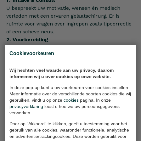
Intake & consult
U bespreekt uw motivatie, wensen én medisch
verleden met een ervaren gelaatschirurg. Er is
ruimte voor vragen over ingrepen zoals tipcorrectie
of een scheve neus.
Voorbereiding
Een pre-operatief onderzoek en eventueel
Cookievoorkeuren
bloedonderzoek bepalen de beste anesthesie: lokaal
of algehele.
Wij hechten veel waarde aan uw privacy, daarom
De ingreep
informeren wij u over cookies op onze website.
De neuscorrectie wordt meestal gesloten
uitgevoerd, zodat er geen zichtbare littekens
In deze pop-up kunt u uw voorkeuren voor cookies instellen.
Meer informatie over de verschillende soorten cookies die wij
ontstaan. Denk aan: neusrugversmalling,
gebruiken, vindt u op onze
cookies
pagina. In onze
tipaanpassing of scheefstandcorrigerende
privacyverklaring
leest u hoe we uw persoonsgegevens
rhinoplastiek.
verwerken.
Nazorg & herstel
Door op "Akkoord" te klikken, geeft u toestemming voor het
U verblijft kort in de verkoeverruimte en mag
gebruik van alle cookies, waaronder functionele, analytische
meestal dezelfde dag weer naar huis. Zwelling en
en advertentie/trackingcookies. Deze worden gebruikt voor