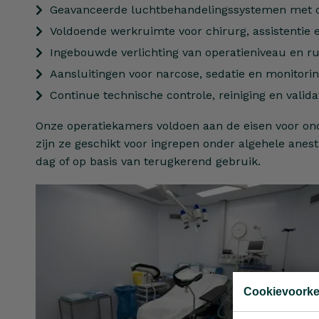
Geavanceerde luchtbehandelingssystemen met o
Voldoende werkruimte voor chirurg, assistentie
Ingebouwde verlichting van operatieniveau en ru
Aansluitingen voor narcose, sedatie en monitori
Continue technische controle, reiniging en validat
Onze operatiekamers voldoen aan de eisen voor o
zijn ze geschikt voor ingrepen onder algehele anes
dag of op basis van terugkerend gebruik.
Cookievoork