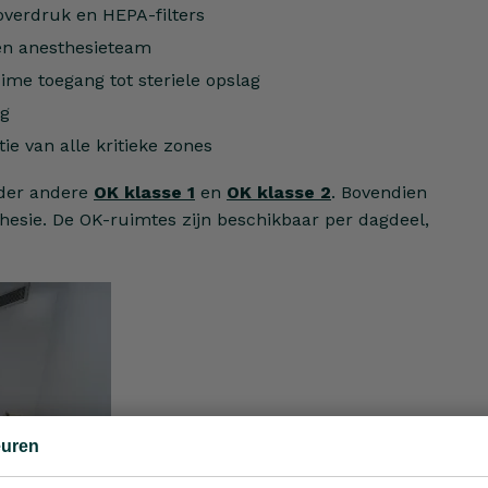
verdruk en HEPA-filters
 en anesthesieteam
ime toegang tot steriele opslag
ng
ie van alle kritieke zones
nder andere
OK klasse 1
en
OK klasse 2
. Bovendien
thesie. De OK-ruimtes zijn beschikbaar per dagdeel,
euren