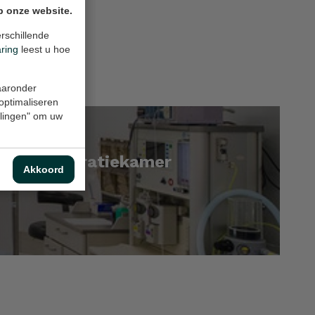
p onze website.
rschillende
aring
leest u hoe
waaronder
 optimaliseren
ellingen" om uw
eruste operatiekamer
Akkoord