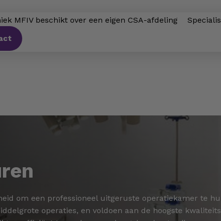
niek MFIV beschikt over een eigen CSA-afdeling
Speciali
act
uren
heid om een professioneel uitgeruste operatiekamer te hu
iddelgrote operaties, en voldoen aan de hoogste kwalitei