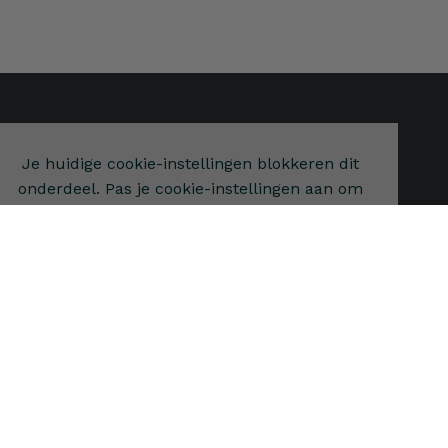
Je huidige cookie-instellingen blokkeren dit
onderdeel. Pas je cookie-instellingen aan om
toegang te krijgen tot dit onderdeel.
Cookie-instellingen wijzigen