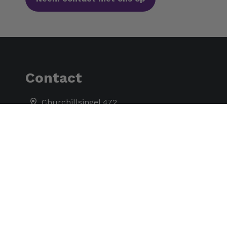
Contact
Churchillsingel 472
3137 XB Vlaardingen
Nederland
Route
010 - 474 2365
info@mfiv.nl
mfiv.nl