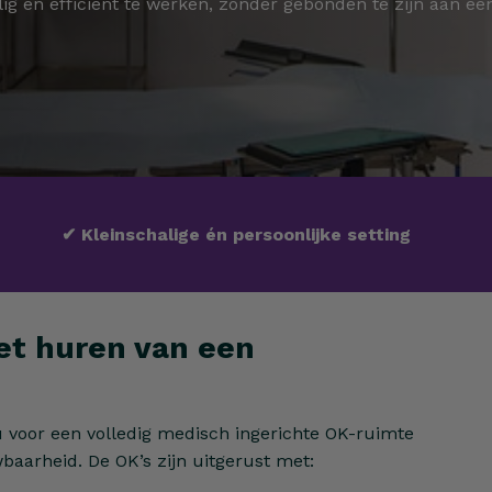
lig en efficiënt te werken, zonder gebonden te zijn aan een
✔
Kleinschalige én persoonlijke setting
et huren van een
u voor een volledig medisch ingerichte OK-ruimte
wbaarheid. De OK’s zijn uitgerust met: