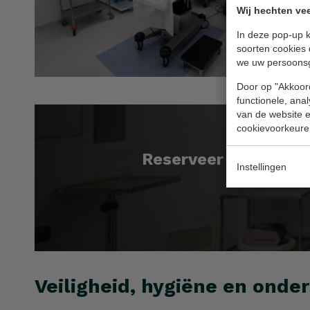
Wij hechten vee
In deze pop-up k
soorten cookies 
we uw persoons
Door op "Akkoord
functionele, ana
van de website en
cookievoorkeure
Reserveer vandaag n
Instellingen
Veiligheid, hygiëne en onde