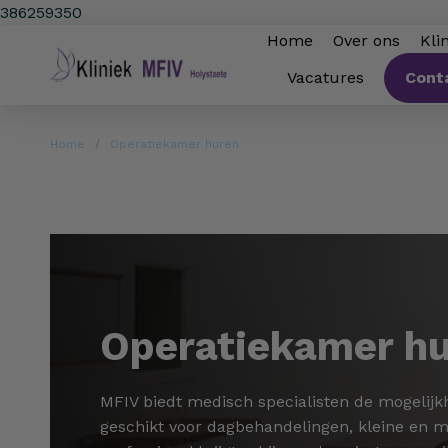
386259350
Home
Over ons
Kli
Cont
Vacatures
Home
Operatiekamer huren
Operatiekamer h
MFIV biedt medisch specialisten de mogelijk
geschikt voor dagbehandelingen, kleine en m