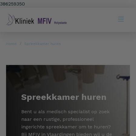
386259350
Home
Spreekkamer huren
Spreekkamer huren
Bent u als medisch specialist op zoek
naar een rustige, professioneel
ingerichte spreekkamer om te huren?
Bij MFIV in Vlaardingen bieden wij u de