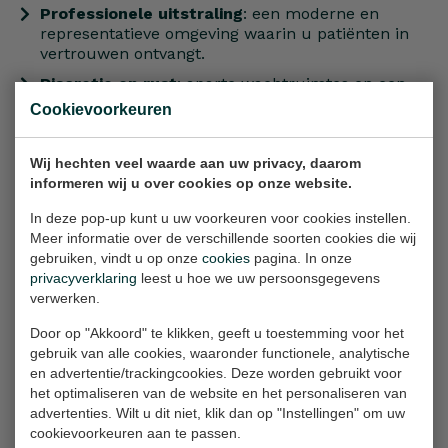
Professionele uitstraling
: een moderne en
representatieve omgeving waarin u patiënten in
vertrouwen ontvangt.
Discretie en rust
: aparte wachtruimtes en een
goed gereguleerde patiëntenstroom zorgen voor
Cookievoorkeuren
een aangename beleving.
Flexibele huurvoorwaarden
: van incidenteel
Wij hechten veel waarde aan uw privacy, daarom
gebruik tot structurele afspraken, volledig
informeren wij u over cookies op onze website.
aanpasbaar aan uw praktijkritme.
In deze pop-up kunt u uw voorkeuren voor cookies instellen.
Ondersteuning op locatie
: ons vaste team helpt
Meer informatie over de verschillende soorten cookies die wij
u met ontvangst, administratie en nazorg.
gebruiken, vindt u op onze
cookies
pagina. In onze
Volwaardige medische setting
: de spreekkamer
privacyverklaring
leest u hoe we uw persoonsgegevens
maakt deel uit van een breder zorgaanbod, met
verwerken.
nabijheid van onze
behandelkamer
en
operatiekamer
indien nodig.
Door op "Akkoord" te klikken, geeft u toestemming voor het
gebruik van alle cookies, waaronder functionele, analytische
en advertentie/trackingcookies. Deze worden gebruikt voor
Door een spreekkamer te huren bij onze
kliniek
,
het optimaliseren van de website en het personaliseren van
kiest u voor betrouwbaarheid, efficiëntie en comfort
advertenties. Wilt u dit niet, klik dan op "Instellingen" om uw
in één.
cookievoorkeuren aan te passen.