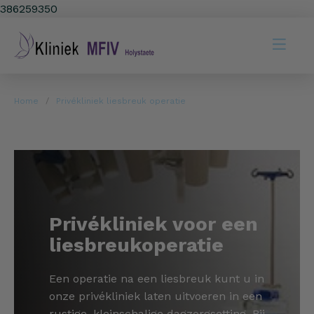
386259350
Home
Privékliniek liesbreuk operatie
Privékliniek voor een
liesbreukoperatie
Een operatie na een liesbreuk kunt u in
onze privékliniek laten uitvoeren in een
rustige, kleinschalige dagzorgsetting. Bij