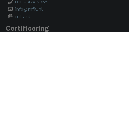
010 - 474 2365
info@mfiv.nl
mfiv.nl
Certificering
Je huidige cookie-instellingen blokkeren dit
onderdeel. Pas je cookie-instellingen aan om
toegang te krijgen tot dit onderdeel.
Cookie-instellingen wijzigen