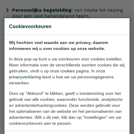
Persoonlijke begeleiding
: van intake tot nazorg
door een vast behandelend team.
Kwalitatieve ingreep
: open of
Cookievoorkeuren
kijkoperatietechniek met moderne apparatuur.
Snelle dagbehandeling
: goede planning zonder
Wij hechten veel waarde aan uw privacy, daarom
lange wachttijden in het ziekenhuis.
informeren wij u over cookies op onze website.
Efficiënte nazorgruimte
: herstel in onze
In deze pop-up kunt u uw voorkeuren voor cookies instellen.
verkoeverunit voor u weer naar huis gaat.
Meer informatie over de verschillende soorten cookies die wij
Hoog veiligheidsniveau
: gecertificeerde OK-
gebruiken, vindt u op onze
cookies
pagina. In onze
faciliteiten, inclusief
operatiekamers
volgens
privacyverklaring
leest u hoe we uw persoonsgegevens
ISO-normen.
verwerken.
Door op "Akkoord" te klikken, geeft u toestemming voor het
Een operatie in onze privékliniek is gericht op uw
gebruik van alle cookies, waaronder functionele, analytische
comfort en een snel herstel van de liesbreuk. Ook
en advertentie/trackingcookies. Deze worden gebruikt voor
ontvangen wij cliënten die op zoek zijn naar een
het optimaliseren van de website en het personaliseren van
ervaren
plastisch chirurg
voor cosmetische
advertenties. Wilt u dit niet, klik dan op "Instellingen" om uw
cookievoorkeuren aan te passen.
ingrepen, steeds met dezelfde aandacht voor
kwaliteit en discretie.