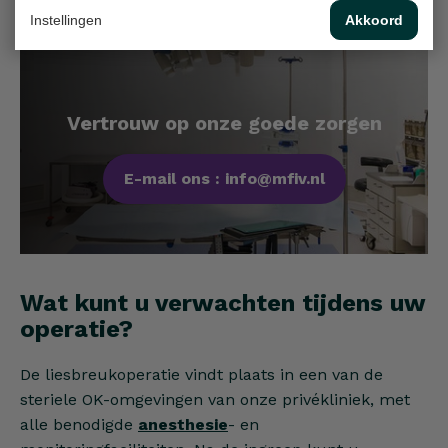
Instellingen
Akkoord
Vertrouw op onze goede zorgen
E-mail ons : info@mfiv.nl
Wat kunt u verwachten tijdens uw
operatie?
De liesbreukoperatie vindt plaats in een van de
steriele OK-omgevingen van onze privékliniek, met
alle benodigde
anesthesie
- en